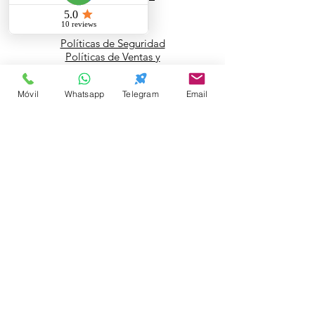
Políticas de Seguridad
Políticas de Ventas y
Devoluciones
Políticas de Uso
Móvil
Whatsapp
Telegram
Email
Políticas de Derecho y Uso de
Contenido Digital
REGÍSTRATE
Contáctanos