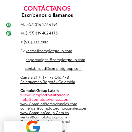
CONTÁCTANOS
Escríbenos o llámanos
M: (+57)
316 177 6184
M:
(+57)
319 402 4175
T:
(601) 309 9882
E-:
ventas@complotgroup.com
soportedigital@complotgroup.com
contabilidad@complotgroup.com
​Carrera 21 # 17 - 73 Ofc. 47B
Paloquemao
Bogotá - Colombia
Complot Group Latam
www.Complot
Eventos
.com
hola@comploteventos.com
www.ComplotPromocionales.com
comercial@complotpromocionales.com
www.ComplotGroup.Com.co
ventas
@complotgroup.com
Complot Group Internacional
www.ComplotGroup.Ca
contact
@complotgroup.ca