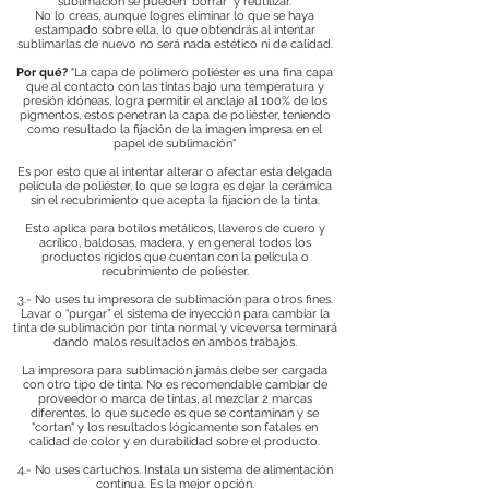
sublimación se pueden “borrar” y reutilizar.
No lo creas, aunque logres eliminar lo que se haya
estampado sobre ella, lo que obtendrás al intentar
sublimarlas de nuevo no será nada estético ni de calidad.
Por qué?
"La capa de polímero poliéster es una fina capa
que al contacto con las tintas bajo una temperatura y
presión idóneas, logra permitir el anclaje al 100% de los
pigmentos, estos penetran la capa de poliéster, teniendo
como resultado la fijación de la imagen impresa en el
papel de sublimación"
Es por esto que al intentar alterar o afectar esta delgada
película de poliéster, lo que se logra es dejar la cerámica
sin el recubrimiento que acepta la fijación de la tinta.
Esto aplica para botilos metálicos, llaveros de cuero y
acrílico, baldosas, madera, y en general todos los
productos rígidos que cuentan con la película o
recubrimiento de poliéster.
3.- No uses tu impresora de sublimación para otros fines.
Lavar o “purgar” el sistema de inyección para cambiar la
tinta de sublimación por tinta normal y viceversa terminará
dando malos resultados en ambos trabajos.
La impresora para sublimación jamás debe ser cargada
con otro tipo de tinta. No es recomendable cambiar de
proveedor o marca de tintas, al mezclar 2 marcas
diferentes, lo que sucede es que se contaminan y se
"cortan" y los resultados lógicamente son fatales en
calidad de color y en durabilidad sobre el producto.
4.- No uses cartuchos. Instala un sistema de alimentación
continua. Es la mejor opción.