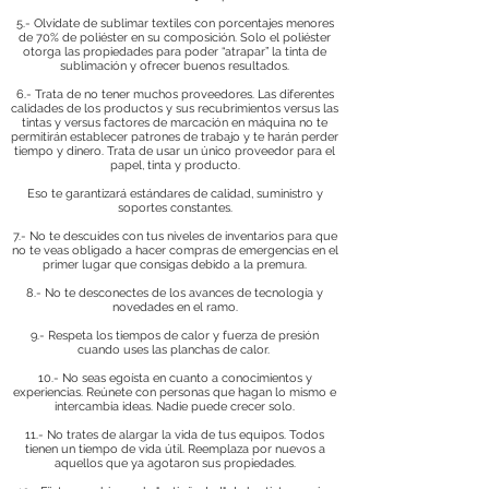
5.- Olvídate de sublimar textiles con porcentajes menores
de 70% de poliéster en su composición. Solo el poliéster
otorga las propiedades para poder “atrapar” la tinta de
sublimación y ofrecer buenos resultados.
6.- Trata de no tener muchos proveedores. Las diferentes
calidades de los productos y sus recubrimientos versus las
tintas y versus factores de marcación en máquina no te
permitirán establecer patrones de trabajo y te harán perder
tiempo y dinero. Trata de usar un único proveedor para el
papel, tinta y producto.
Eso te garantizará estándares de calidad, suministro y
soportes constantes.
7.- No te descuides con tus niveles de inventarios para que
no te veas obligado a hacer compras de emergencias en el
primer lugar que consigas debido a la premura.
8.- No te desconectes de los avances de tecnología y
novedades en el ramo.
9.- Respeta los tiempos de calor y fuerza de presión
cuando uses las planchas de calor.
10.- No seas egoísta en cuanto a conocimientos y
experiencias. Reúnete con personas que hagan lo mismo e
intercambia ideas. Nadie puede crecer solo.
11.- No trates de alargar la vida de tus equipos. Todos
tienen un tiempo de vida útil. Reemplaza por nuevos a
aquellos que ya agotaron sus propiedades.