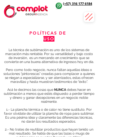
(+57) 316 177 6184
POLÍTICAS DE
USO
La técnica de sublimación es uno de los sistemas de
marcación más rentable. Por su versatilidad y bajo costo
de inversión, es un mercando en crecimiento que se
convierte en una buena alternativa de ingresos hoy en día.
Pero como todo negocio, nunca faltan aquellas ideas o
soluciones “pintorescas” creadas para complacer a quienes
se niegan a especializarse, y ser aterrizados, estas ofrecen
maravillas y hasta muestran testimonios de “éxito”.
Acá te decimos las cosas que
NUNCA
debes hacer en
sublimación a menos que estés dispuesto a perder tiempo
y dinero y ganar decepciones en un negocio noble
realmente.
1.- La plancha térmica o de calor no tiene sustituto. Por
favor olvídate de utilizar la plancha de ropa para sublimar.
Es una pésima idea y claramente las diferencias técnicas,
no darán los resultados esperados.
2.- No trates de reutilizar productos que hayan tenido un
mal resultado. Se habla de que las tazas o mugs de