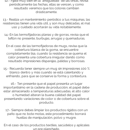
12.- Fíjate muy bien en la "antigüedad" de las tintas, revisa
periódicamente las fechas, ellas se vencen, y como
resultado veremos que los colores cambian
drásticamente.
13.- Realiza un mantenimiento periódico a tus máquinas, las
resistencias tienen una vida útil, y son muy delicadas, el mal
uso y cuidado acortarán su vida notablemente.
14.-En las termofijadoras planas y de gorras, revisa que el
teflón no presente, burbujas, arrugas y quemaduras.
En el caso de las termofijadoras de mugs, revisa que la
cobertura blanca de la goma, se encuentre
completamente lisa, cuando la resistencia se quema el
calor presenta una cobertura irregular dando como
resultado impresiones disparejas, pálidas y borrosas.
15.- Recuerda tener siempre un mug sin impresiones 100 %
blanco dentro y más cuando se está calentando y
enfriando, para que se conserve la forma y contextura.
16.- Ten presente que el papel presenta un lugar
importantísimo en la cadena de producción, el papel debe
estar almacenado a temperaturas adecuadas, el alto calor
o humedad alteran la buena calidad del papel
presentando variaciones de color o de cobertura sobre el
producto.
17.- Siempre debes limpiar los productos rígidos con un
paño que no bote motas, este procedimiento borrará
huellas de manipulación, polvo y mugre.
En el caso de los productos textiles, sacúdelos y aplícales
un pre planchado.